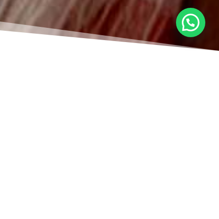
Corte
Brigitte
Mujer
Movimiento, volumen y elegancia atemporal.
El Corte Brigitte aporta suavidad y