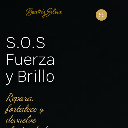
S.O.S
Fuerza
y Brillo
Repara,
fortalece y
devuelve