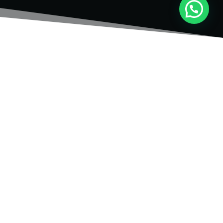
Tratamiento
S.O.S
Capilar
Repara el cabello desde el interior con
aminoácidos que restauran elasticidad,
fuerza y cuerpo. Recupera suavidad y