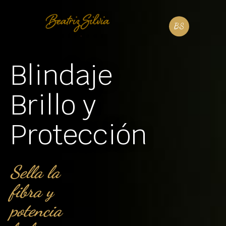
Blindaje
Brillo y
Protección
Sella la
fibra y
potencia