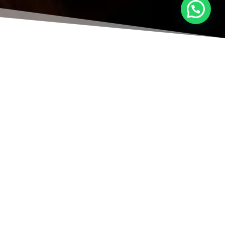
Tratamiento
Blindaje
Capilar
Hidratación con ácido hialurónico que
devuelve el brillo espejo al cabello.
Rejuvenece, suaviza y protege frente a daños